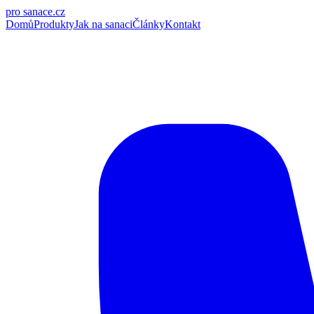
pro
sanace
.cz
Domů
Produkty
Jak na sanaci
Články
Kontakt